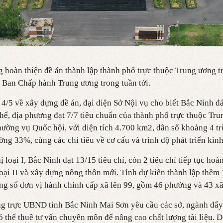
 hoàn thiện đề án thành lập thành phố trực thuộc Trung ương tr
nh Ban Chấp hành Trung ương trong tuần tới.
 4/5 về xây dựng đề án, đại diện Sở Nội vụ cho biết Bắc Ninh đ
thể, địa phương đạt 7/7 tiêu chuẩn của thành phố trực thuộc Tr
ường vụ Quốc hội, với diện tích 4.700 km2, dân số khoảng 4 triệ
ờng 33%, cùng các chỉ tiêu về cơ cấu và trình độ phát triển kinh 
ị loại I, Bắc Ninh đạt 13/15 tiêu chí, còn 2 tiêu chí tiếp tục hoà
loại II và xây dựng nông thôn mới. Tỉnh dự kiến thành lập thêm
ổng số đơn vị hành chính cấp xã lên 99, gồm 46 phường và 43 xã
g trực UBND tỉnh Bắc Ninh Mai Sơn yêu cầu các sở, ngành đẩy
có thể thuê tư vấn chuyên môn để nâng cao chất lượng tài liệu. 