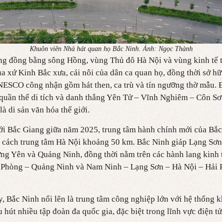
Khuôn viên Nhà hát quan họ Bắc Ninh. Ảnh: Ngọc Thành
ng đồng bằng sông Hồng, vùng Thủ đô Hà Nội và vùng kinh tế 
ủa xứ Kinh Bắc xưa, cái nôi của dân ca quan họ, đồng thời sở hữ
NESCO công nhận gồm hát then, ca trù và tín ngưỡng thờ mẫu. 
 quần thể di tích và danh thắng Yên Tử – Vĩnh Nghiêm – Côn S
 di sản văn hóa thế giới.
ới Bắc Giang giữa năm 2025, trung tâm hành chính mới của Bắc 
 cách trung tâm Hà Nội khoảng 50 km. Bắc Ninh giáp Lạng Sơn
ng Yên và Quảng Ninh, đồng thời nằm trên các hành lang kinh
i Phòng – Quảng Ninh và Nam Ninh – Lạng Sơn – Hà Nội – Hải
 Bắc Ninh nổi lên là trung tâm công nghiệp lớn với hệ thống 
u hút nhiều tập đoàn đa quốc gia, đặc biệt trong lĩnh vực điện t