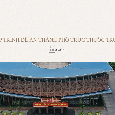
P TRÌNH ĐỀ ÁN THÀNH PHỐ TRỰC THUỘC T
05/05/26