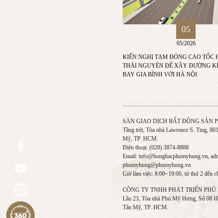
05
05/2026
KIẾN NGHỊ TẠM ĐÓNG CAO TỐC H
THÁI NGUYÊN ĐỂ XÂY ĐƯỜNG KẾ
BAY GIA BÌNH VỚI HÀ NỘI
SÀN GIAO DỊCH BẤT ĐỘNG SẢN
Tầng trệt, Tòa nhà Lawrence S. Ting, 8
Mỹ, TP. HCM.
Điện thoại: (028) 3874-8888
Email: info@honghacphumyhung.vn, a
phumyhung@phumyhung.vn
Giờ làm việc: 8:00~19:00, từ thứ 2 đến c
CÔNG TY TNHH PHÁT TRIỂN PHÚ
Lầu 23, Tòa nhà Phú Mỹ Hưng, Số 08 H
Tân Mỹ, TP. HCM.