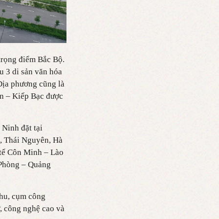
trọng điểm Bắc Bộ.
u 3 di sản văn hóa
Địa phương cũng là
ơn – Kiếp Bạc được
Ninh đặt tại
, Thái Nguyên, Hà
 tế Côn Minh – Lào
 Phòng – Quảng
khu, cụm công
ử, công nghệ cao và