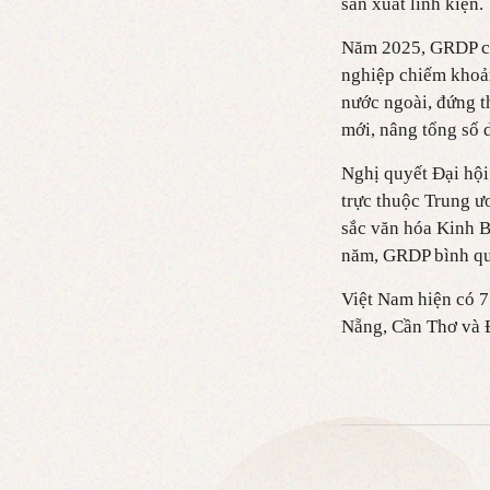
sản xuất linh kiện.
Năm 2025, GRDP của
nghiệp chiếm khoản
nước ngoài, đứng t
mới, nâng tổng số 
Nghị quyết Đại hội
trực thuộc Trung ư
sắc văn hóa Kinh B
năm, GRDP bình qu
Việt Nam hiện có 
Nẵng, Cần Thơ và 