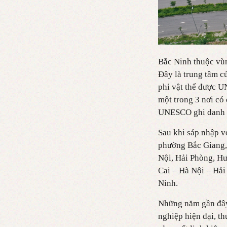
Bắc Ninh thuộc vù
Đây là trung tâm c
phi vật thể được U
một trong 3 nơi có
UNESCO ghi danh là
Sau khi sáp nhập v
phường Bắc Giang,
Nội, Hải Phòng, Hư
Cai – Hà Nội – Hả
Ninh.
Những năm gần đây,
nghiệp hiện đại, th