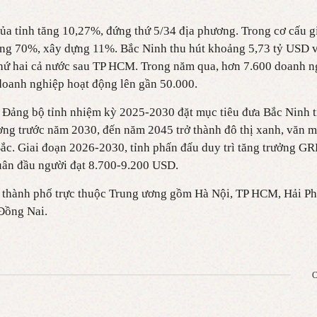
 tỉnh tăng 10,27%, đứng thứ 5/34 địa phương. Trong cơ cấu giá
g 70%, xây dựng 11%. Bắc Ninh thu hút khoảng 5,73 tỷ USD vố
hứ hai cả nước sau TP HCM. Trong năm qua, hơn 7.600 doanh n
doanh nghiệp hoạt động lên gần 50.000.
 Đảng bộ tỉnh nhiệm kỳ 2025-2030 đặt mục tiêu đưa Bắc Ninh t
ơng trước năm 2030, đến năm 2045 trở thành đô thị xanh, văn 
ắc. Giai đoạn 2026-2030, tỉnh phấn đấu duy trì tăng trưởng 
ân đầu người đạt 8.700-9.200 USD.
7 thành phố trực thuộc Trung ương gồm Hà Nội, TP HCM, Hải P
Đồng Nai.
C