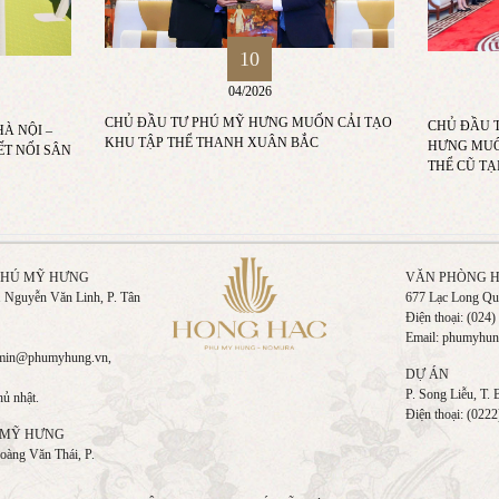
10
04/2026
CHỦ ĐẦU TƯ PHÚ MỸ HƯNG MUỐN CẢI TẠO
CHỦ ĐẦU T
À NỘI –
KHU TẬP THỂ THANH XUÂN BẮC
HƯNG MUỐ
T NỐI SÂN
THỂ CŨ TẠ
 PHÚ MỸ HƯNG
VĂN PHÒNG H
01 Nguyễn Văn Linh, P. Tân
677 Lạc Long Quâ
Điện thoại:
(024)
Email:
phumyhun
dmin@phumyhung.vn,
DỰ ÁN
P. Song Liễu, T. 
hủ nhật.
Điện thoại:
(0222
 MỸ HƯNG
oàng Văn Thái, P.