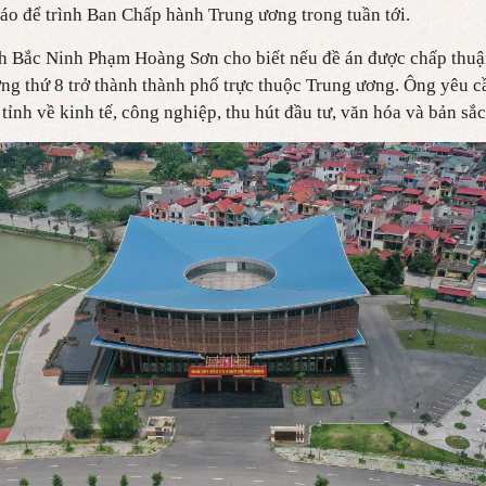
cáo để trình Ban Chấp hành Trung ương trong tuần tới.
h Bắc Ninh Phạm Hoàng Sơn cho biết nếu đề án được chấp thuậ
ơng thứ 8 trở thành thành phố trực thuộc Trung ương. Ông yêu c
a tỉnh về kinh tế, công nghiệp, thu hút đầu tư, văn hóa và bản sắc