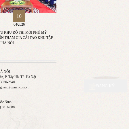
10
04/2026
Ư KHU ĐÔ THỊ MỚI PHÚ MỸ
N THAM GIA CẢI TẠO KHU TẬP
I HÀ NỘI
À NỘI
n, P. Tây Hồ, TP. Hà Nội.
 3936-2640
ĐĂNG KÝ
ghanoi@pmh.com.vn
Bắc Ninh.
) 3616 888