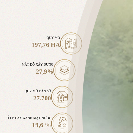
QUY MÔ
197,76 HA
MẬT ĐỘ XÂY DỰNG
27,9%
QUY MÔ DÂN SỐ
27.700
TỈ LỆ CÂY XANH MẶT NƯỚC
19,6 %