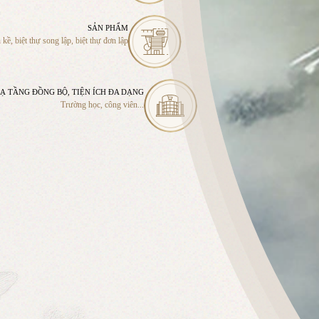
SẢN PHẨM
kề, biệt thự song lập, biệt thự đơn lập
Ạ TẦNG ĐỒNG BỘ, TIỆN ÍCH ĐA DẠNG
Trường học, công viên...