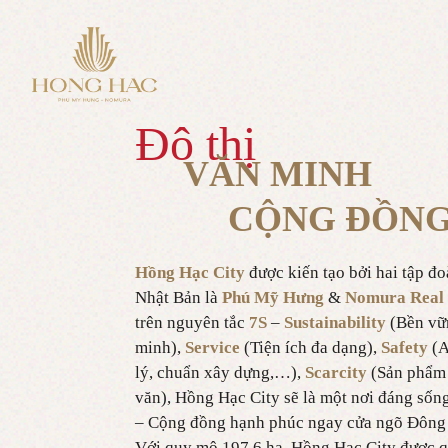
Đô thị
VĂN MINH
CỘNG ĐỒNG
Hồng Hạc City
được kiến tạo bởi hai tập đ
Nhật Bản là
Phú Mỹ Hưng
&
Nomura Real 
trên nguyên tắc
7S
–
Sustainability
(Bền vữ
minh),
Service
(Tiện ích đa dạng),
Safety
(A
lý, chuẩn xây dựng,…),
Scarcity
(Sản phẩm
văn), Hồng Hạc City sẽ là một nơi đáng sống
– Cộng đồng hạnh phúc ngay cửa ngõ Đông
Với quy mô 197.6 ha, Hồng Hạc City được q