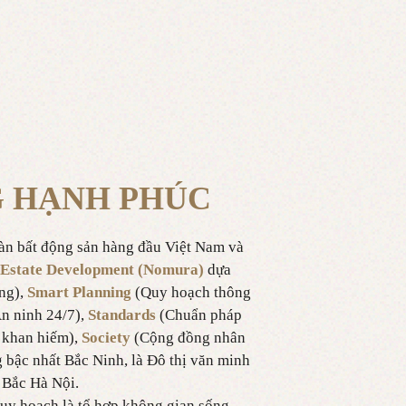
 HẠNH PHÚC
oàn bất động sản hàng đầu Việt Nam và
Estate Development (Nomura)
dựa
ng),
Smart Planning
(Quy hoạch thông
n ninh 24/7),
Standards
(Chuẩn pháp
 khan hiếm),
Society
(Cộng đồng nhân
 bậc nhất Bắc Ninh, là Đô thị văn minh
 Bắc Hà Nội.
uy hoạch là tổ hợp không gian sống