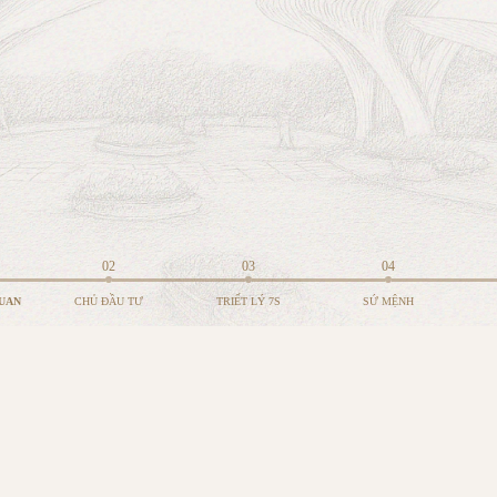
02
03
04
UAN
CHỦ ĐẦU TƯ
TRIẾT LÝ 7S
SỨ MỆNH