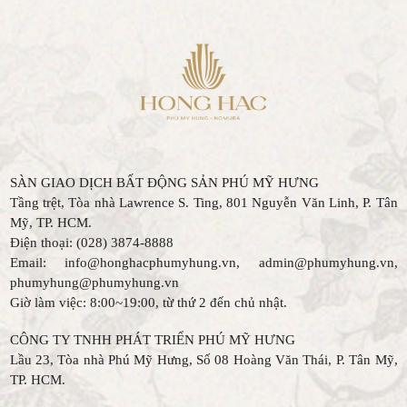
SÀN GIAO DỊCH BẤT ĐỘNG SẢN PHÚ MỸ HƯNG
Tầng trệt, Tòa nhà Lawrence S. Ting, 801 Nguyễn Văn Linh, P. Tân
Mỹ, TP. HCM.
Điện thoại: (028) 3874-8888
Email: info@honghacphumyhung.vn, admin@phumyhung.vn,
phumyhung@phumyhung.vn
Giờ làm việc: 8:00~19:00, từ thứ 2 đến chủ nhật.
CÔNG TY TNHH PHÁT TRIỂN PHÚ MỸ HƯNG
Lầu 23, Tòa nhà Phú Mỹ Hưng, Số 08 Hoàng Văn Thái, P. Tân Mỹ,
TP. HCM.