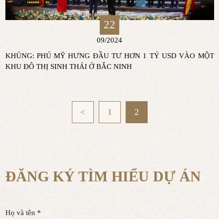
22
09/2024
KHỦNG: PHÚ MỸ HƯNG ĐẦU TƯ HƠN 1 TỶ USD VÀO MỘT
KHU ĐÔ THỊ SINH THÁI Ở BẮC NINH
<
1
2
ĐĂNG KÝ TÌM HIỂU DỰ ÁN
Họ và tên *