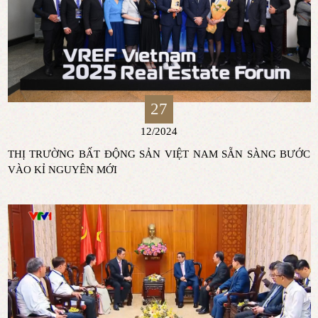
27
12/2024
THỊ TRƯỜNG BẤT ĐỘNG SẢN VIỆT NAM SẴN SÀNG BƯỚC
VÀO KỈ NGUYÊN MỚI