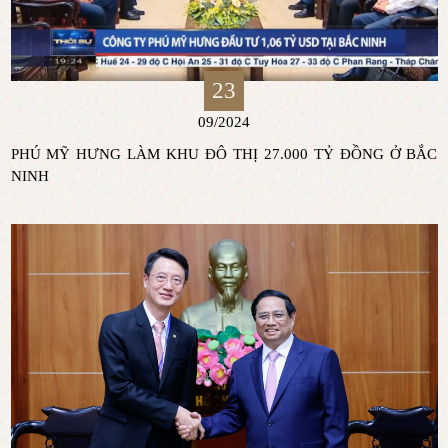
23
09/2024
PHÚ MỸ HƯNG LÀM KHU ĐÔ THỊ 27.000 TỶ ĐỒNG Ở BẮC
NINH